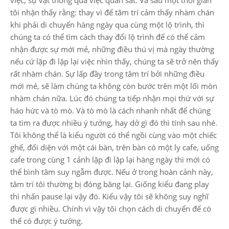
việc, sự vật thông qua việc quan sát. Và sau một thời gian
tôi nhận thấy rằng: thay vì để tâm trí cảm thấy nhàm chán
khi phải di chuyển hàng ngày qua cùng một lộ trình, thì
chúng ta có thể tìm cách thay đổi lộ trình để có thể cảm
nhận được sự mới mẻ, những điều thú vị mà ngày thường
nếu cứ lặp đi lặp lại việc nhìn thấy, chúng ta sẽ trở nên thấy
rất nhàm chán. Sự lấp đầy trong tâm trí bởi những điều
mới mẻ, sẽ làm chúng ta không còn bước trên một lối mòn
nhàm chán nữa. Lúc đó chúng ta tiếp nhận mọi thứ với sự
háo hức và tò mò. Và tò mò là cách nhanh nhất để chúng
ta tìm ra được nhiều ý tưởng, hay dở gì đó thì tính sau nhé.
Tôi không thể là kiểu người có thể ngồi cùng vào một chiếc
ghế, đối diện với một cái bàn, trên bàn có một ly cafe, uống
cafe trong cùng 1 cảnh lặp đi lặp lại hàng ngày thì mới có
thể bình tâm suy ngẫm được. Nếu ở trong hoàn cảnh này,
tâm trí tôi thường bị đóng băng lại. Giống kiểu đang play
thì nhấn pause lại vậy đó. Kiểu vậy tôi sẽ không suy nghĩ
được gì nhiều. Chính vì vậy tôi chọn cách di chuyển để có
thể có được ý tưởng.