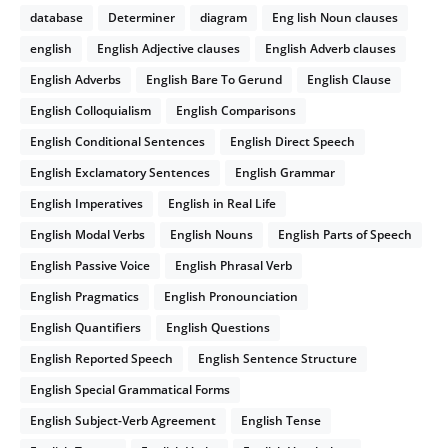
database
Determiner
diagram
Eng lish Noun clauses
english
English Adjective clauses
English Adverb clauses
English Adverbs
English Bare To Gerund
English Clause
English Colloquialism
English Comparisons
English Conditional Sentences
English Direct Speech
English Exclamatory Sentences
English Grammar
English Imperatives
English in Real Life
English Modal Verbs
English Nouns
English Parts of Speech
English Passive Voice
English Phrasal Verb
English Pragmatics
English Pronounciation
English Quantifiers
English Questions
English Reported Speech
English Sentence Structure
English Special Grammatical Forms
English Subject-Verb Agreement
English Tense