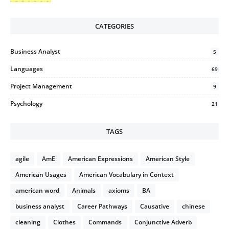
CATEGORIES
Business Analyst
5
Languages
69
Project Management
9
Psychology
21
TAGS
agile
AmE
American Expressions
American Style
American Usages
American Vocabulary in Context
american word
Animals
axioms
BA
business analyst
Career Pathways
Causative
chinese
cleaning
Clothes
Commands
Conjunctive Adverb