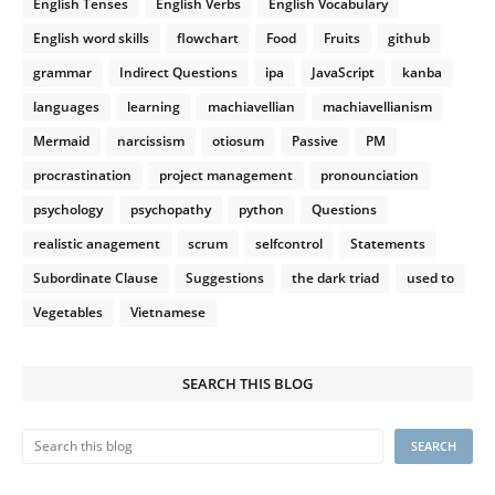
English Tenses
English Verbs
English Vocabulary
English word skills
flowchart
Food
Fruits
github
grammar
Indirect Questions
ipa
JavaScript
kanba
languages
learning
machiavellian
machiavellianism
Mermaid
narcissism
otiosum
Passive
PM
procrastination
project management
pronounciation
psychology
psychopathy
python
Questions
realistic anagement
scrum
selfcontrol
Statements
Subordinate Clause
Suggestions
the dark triad
used to
Vegetables
Vietnamese
SEARCH THIS BLOG