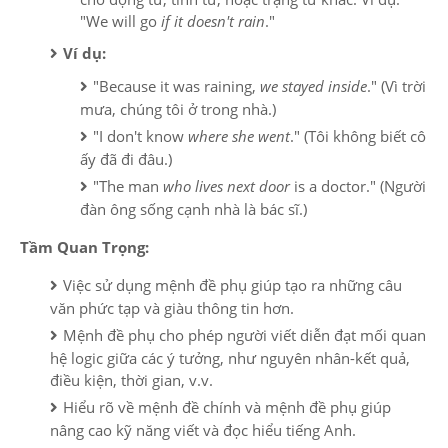
"We will go
if it doesn't rain
."
Ví dụ:
"Because it was raining,
we stayed inside
." (Vì trời
mưa, chúng tôi ở trong nhà.)
"I don't know
where she went
." (Tôi không biết cô
ấy đã đi đâu.)
"The man
who lives next door
is a doctor." (Người
đàn ông sống cạnh nhà là bác sĩ.)
Tầm Quan Trọng:
Việc sử dụng mệnh đề phụ giúp tạo ra những câu
văn phức tạp và giàu thông tin hơn.
Mệnh đề phụ cho phép người viết diễn đạt mối quan
hệ logic giữa các ý tưởng, như nguyên nhân-kết quả,
điều kiện, thời gian, v.v.
Hiểu rõ về mệnh đề chính và mệnh đề phụ giúp
nâng cao kỹ năng viết và đọc hiểu tiếng Anh.