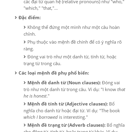
các đại từ quan hệ (relative pronouns) như "who,"
"which," "that,"...
Đặc điểm:
Không thể đứng một mình như một câu hoàn
chỉnh.
Phụ thuộc vào mệnh đề chính để có ý nghĩa rõ
ràng.
Đóng vai trò như một danh từ, tính từ, hoặc
trạng từ trong câu.
Các loại mệnh đề phụ phổ biến:
Mệnh đề danh từ (Noun clauses):
Đóng vai
trò như một danh từ trong câu. Ví dụ: "I know
that
he is honest
."
Mệnh đề tính từ (Adjective clauses):
Bổ
nghĩa cho danh từ hoặc đại từ. Ví dụ: "The book
which I borrowed
is interesting."
Mệnh đề trạng từ (Adverb clauses):
Bổ nghĩa
cho động từ, tính từ, hoặc trạng từ khác. Ví dụ: