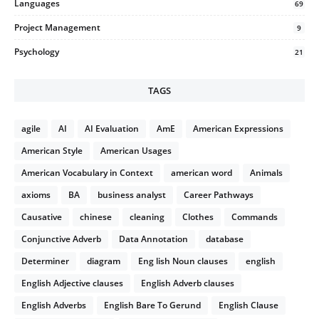
Languages
69
Project Management
9
Psychology
21
TAGS
agile
AI
AI Evaluation
AmE
American Expressions
American Style
American Usages
American Vocabulary in Context
american word
Animals
axioms
BA
business analyst
Career Pathways
Causative
chinese
cleaning
Clothes
Commands
Conjunctive Adverb
Data Annotation
database
Determiner
diagram
Eng lish Noun clauses
english
English Adjective clauses
English Adverb clauses
English Adverbs
English Bare To Gerund
English Clause