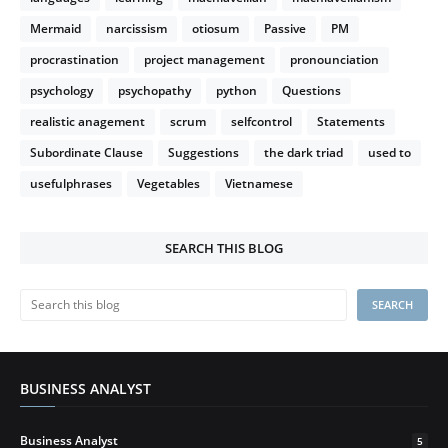
Mermaid
narcissism
otiosum
Passive
PM
procrastination
project management
pronounciation
psychology
psychopathy
python
Questions
realistic anagement
scrum
selfcontrol
Statements
Subordinate Clause
Suggestions
the dark triad
used to
usefulphrases
Vegetables
Vietnamese
SEARCH THIS BLOG
BUSINESS ANALYST
Business Analyst
5