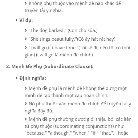
Không phụ thuộc vào mệnh đề nào khác để
truyền tải ý nghĩa.
Ví dụ:
"The dog barked." (Con chó sủa.)
"She sings beautifully."(Cô ấy hát rất hay)
"I will go,if i have time."(Tôi sẽ đi, nếu tôi có thời
gian) (I will go là mệnh đề chính)
2. Mệnh Đề Phụ (Subordinate Clause):
Định nghĩa:
Mệnh đề phụ là mệnh đề không thể đứng một
mình để tạo thành một câu hoàn chỉnh.
Nó phụ thuộc vào mệnh đề chính để truyền tải ý
nghĩa đầy đủ.
Mệnh đề phụ thường được giới thiệu bởi các liên
từ phụ thuộc (subordinating conjunctions) như
"because," "although," "when," "if," "that,"... hoặc