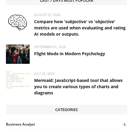
LAST 7 DAYS MOST POPULAR
AUGUST 07, 2026
Compare how 'subjective' vs 'objective'
metrics are used when evaluating and rating
AI models or outputs.
SEPTEMBER 01, 2024
Flight Mode in Modern Psychology
JULY 26, 2025
Mermaid: JavaScript-based tool that allows
you to create various types of charts and
diagrams
CATEGORIES
Business Analyst
5