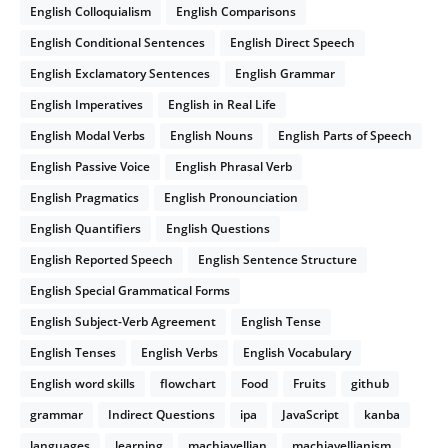
English Colloquialism
English Comparisons
English Conditional Sentences
English Direct Speech
English Exclamatory Sentences
English Grammar
English Imperatives
English in Real Life
English Modal Verbs
English Nouns
English Parts of Speech
English Passive Voice
English Phrasal Verb
English Pragmatics
English Pronounciation
English Quantifiers
English Questions
English Reported Speech
English Sentence Structure
English Special Grammatical Forms
English Subject-Verb Agreement
English Tense
English Tenses
English Verbs
English Vocabulary
English word skills
flowchart
Food
Fruits
github
grammar
Indirect Questions
ipa
JavaScript
kanba
languages
learning
machiavellian
machiavellianism